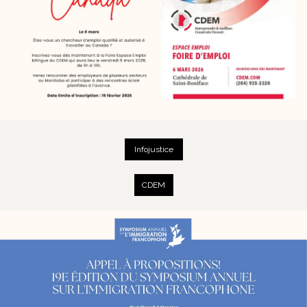
Infojustice
CDEM