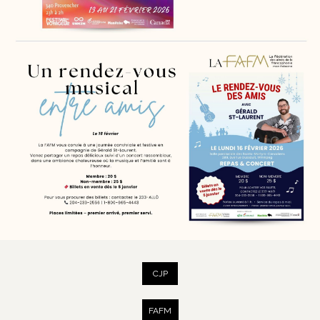
CJP
FAFM