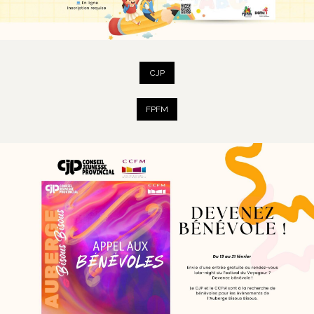
CJP
FPFM